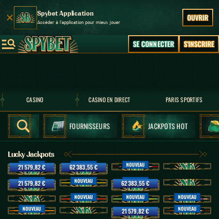
Spybet Application
OUVRIR
Accéder à l'application pour mieux jouer
SE CONNECTER
S'INSCRIRE
CASINO
CASINO EN DIRECT
PARIS SPORTIFS
FOURNISSEURS
JACKPOTS HOT
Lucky Jackpots
NOUVEAU
NOUVEAU
NOUVEAU
21 579,82 €
62 383,55 €
NOUVEAU
NOUVEAU
NOUVEAU
21 579,82 €
62 383,55 €
NOUVEAU
NOUVEAU
NOUVEAU
NOUVEAU
NOUVEAU
21 579,82 €