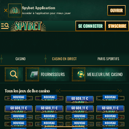
Spybet Application
OUVRIR
Accéder à l'application pour mieux jouer
SE CONNECTER
S'INSCRIRE
CASINO
CASINO EN DIRECT
PARIS SPORTIFS
FOURNISSEURS
MEILLEUR LIVE CASINO
Tous les jeux de live casino
NOUVEAU
NOUVEAU
NOUVEAU
60 608,11 €
60 608,11 €
60 608,11 €
60 608,11 €
60 608,11 €
NOUVEAU
NOUVEAU
NOUVEAU
NOUVEAU
NOUVEAU
NOUVEAU
NOUVEAU
NOUVEAU