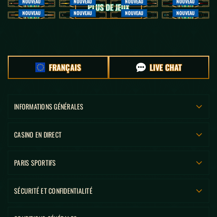
NOUVEAU
NOUVEAU
NOUVEAU
NOUVEAU
PLUS DE JEUX
NOUVEAU
NOUVEAU
NOUVEAU
NOUVEAU
FRANÇAIS
LIVE CHAT
INFORMATIONS GÉNÉRALES
CASINO EN DIRECT
PARIS SPORTIFS
SÉCURITÉ ET CONFIDENTIALITÉ