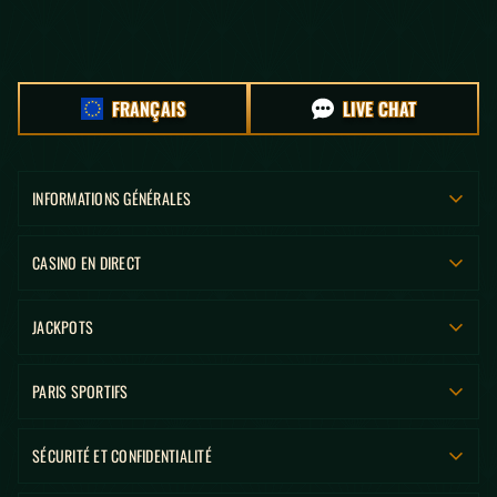
FRANÇAIS
LIVE CHAT
INFORMATIONS GÉNÉRALES
CASINO EN DIRECT
JACKPOTS
PARIS SPORTIFS
SÉCURITÉ ET CONFIDENTIALITÉ