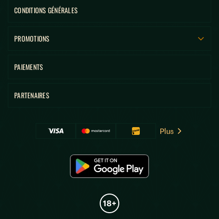
CONDITIONS GÉNÉRALES
PROMOTIONS
PAIEMENTS
PARTENAIRES
Plus