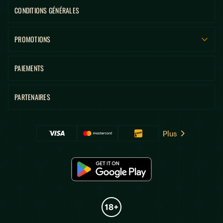
CONDITIONS GÉNÉRALES
PROMOTIONS
PAIEMENTS
PARTENAIRES
Plus