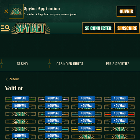
Spybet Application
OUVRIR
Accéder à l'application pour mieux jouer
SE CONNECTER
S'INSCRIRE
CASINO
CASINO EN DIRECT
PARIS SPORTIFS
Retour
VoltEnt
NOUVEAU
NOUVEAU
NOUVEAU
NOUVEAU
NOUVEAU
NOUVEAU
NOUVEAU
NOUVEAU
NOUVEAU
NOUVEAU
NOUVEAU
NOUVEAU
NOUVEAU
NOUVEAU
NOUVEAU
NOUVEAU
NOUVEAU
NOUVEAU