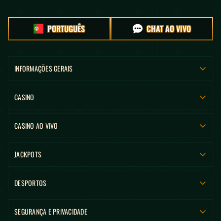
PORTUGUÊS
CHAT AO VIVO
INFORMAÇÕES GERAIS
CASINO
CASINO AO VIVO
JACKPOTS
DESPORTOS
SEGURANÇA E PRIVACIDADE