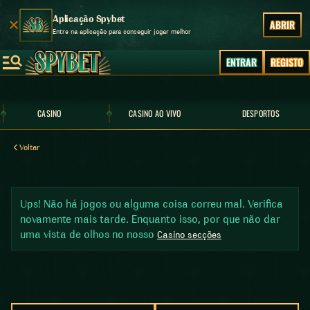
Aplicação Spybet
ABRIR
Entre na aplicação para conseguir jogar melhor
ENTRAR
REGISTO
CASINO
CASINO AO VIVO
DESPORTOS
Voltar
Ups! Não há jogos ou alguma coisa correu mal. Verifica
novamente mais tarde. Enquanto isso, por que não dar
uma vista de olhos no nosso
Casino secções