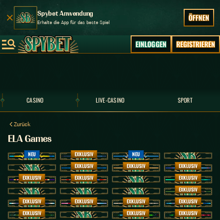
Spybet Anwendung
ÖFFNEN
Erhalte die App für das beste Spiel
EINLOGGEN
REGISTRIEREN
CASINO
LIVE-CASINO
SPORT
Zurück
ELA Games
NEU
EXKLUSIV
NEU
EXKLUSIV
EXKLUSIV
EXKLUSIV
EXKLUSIV
EXKLUSIV
EXKLUSIV
EXKLUSIV
EXKLUSIV
EXKLUSIV
EXKLUSIV
EXKLUSIV
EXKLUSIV
EXKLUSIV
EXKLUSIV