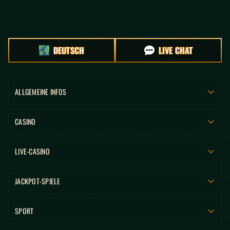
DEUTSCH
LIVE CHAT
ALLGEMEINE INFOS
CASINO
LIVE-CASINO
JACKPOT-SPIELE
SPORT