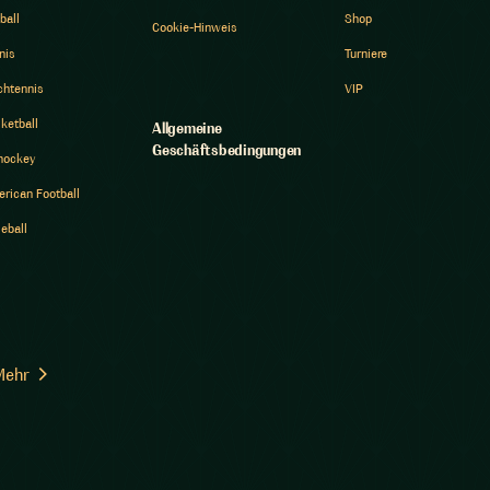
ball
Shop
Cookie-Hinweis
nis
Turniere
chtennis
VIP
ketball
Allgemeine
Geschäftsbedingungen
hockey
rican Football
eball
Mehr