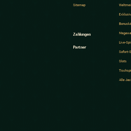
Sitemap
Weltmei
Exklusi
Bonusk
Megawa
Zahlungen
Live-Spi
Partner
Sofort-S
Slots
Tischsp
Alle Ja