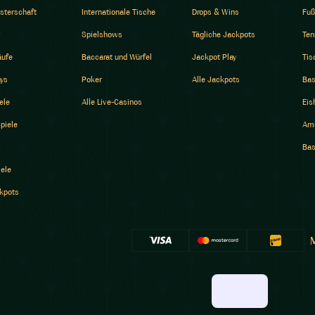
sterschaft
Internationale Tische
Drops & Wins
Fuß
v
Spielshows
Tägliche Jackpots
Ten
äufe
Baccarat und Würfel
Jackpot Play
Tis
ys
Poker
Alle Jackpots
Bas
ele
Alle Live-Casinos
Eis
piele
Ame
Bas
iele
ckpots