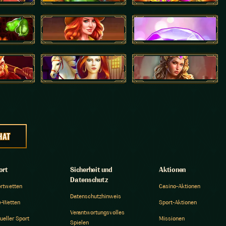
HAT
ort
Sicherheit und
Aktionen
Datenschutz
rtwetten
Casino-Aktionen
Datenschutzhinweis
e-Wetten
Sport-Aktionen
Verantwortungsvolles
tueller Sport
Missionen
Spielen