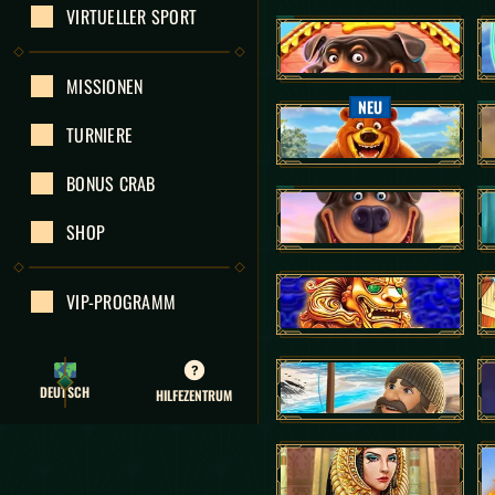
VIRTUELLER SPORT
MISSIONEN
NEU
TURNIERE
BONUS CRAB
SHOP
VIP-PROGRAMM
DEUTSCH
HILFEZENTRUM