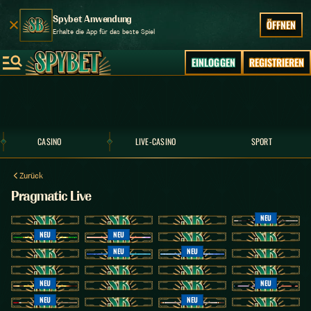
Spybet Anwendung
ÖFFNEN
Erhalte die App für das beste Spiel
EINLOGGEN
REGISTRIEREN
CASINO
LIVE-CASINO
SPORT
Zurück
Pragmatic Live
NEU
NEU
NEU
NEU
NEU
NEU
NEU
NEU
NEU