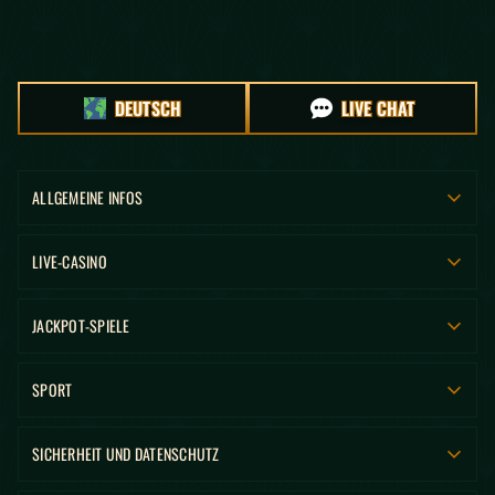
DEUTSCH
LIVE CHAT
ALLGEMEINE INFOS
LIVE-CASINO
JACKPOT-SPIELE
SPORT
SICHERHEIT UND DATENSCHUTZ