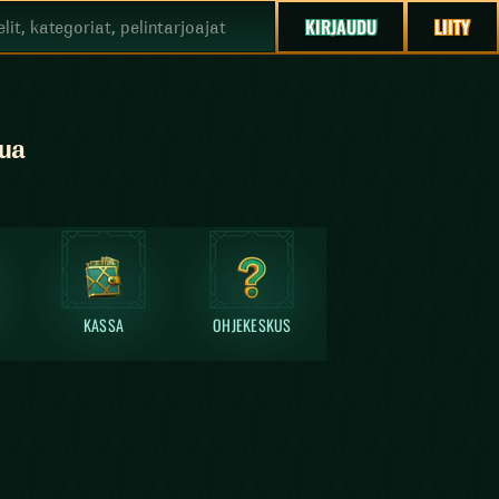
KIRJAUDU
LIITY
elit, kategoriat, pelintarjoajat
vua
KASSA
OHJEKESKUS