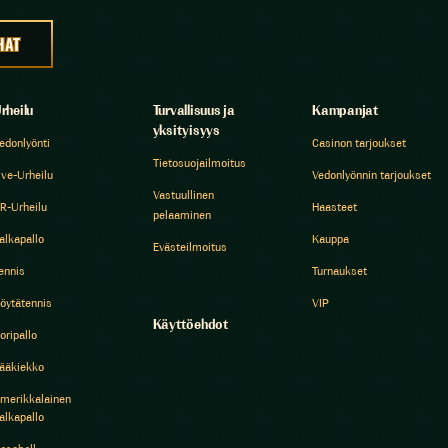
HAT
rheilu
Turvallisuus ja
Kampanjat
yksityisyys
edonlyönti
Casinon tarjoukset
Tietosuojailmoitus
ive-Urheilu
Vedonlyönnin tarjoukset
Vastuullinen
R-Urheilu
Haasteet
pelaaminen
alkapallo
Kauppa
Evästeilmoitus
ennis
Turnaukset
öytätennis
VIP
Käyttöehdot
oripallo
ääkiekko
merikkalainen
alkapallo