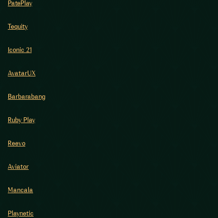
PatePlay
Tequity
Iconic 21
AvatarUX
Barbarabang
Ruby Play
Reevo
Aviator
Mancala
Playnetic