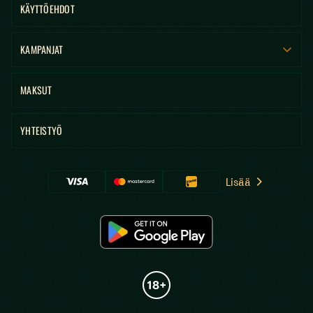
KÄYTTÖEHDOT
KAMPANJAT
MAKSUT
YHTEISTYÖ
Lisää