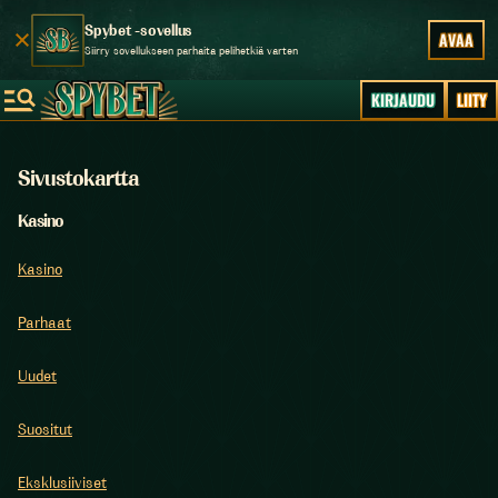
Spybet -sovellus
AVAA
Siirry sovellukseen parhaita pelihetkiä varten
KIRJAUDU
LIITY
Sivustokartta
Kasino
Kasino
Parhaat
Uudet
Suositut
Eksklusiiviset