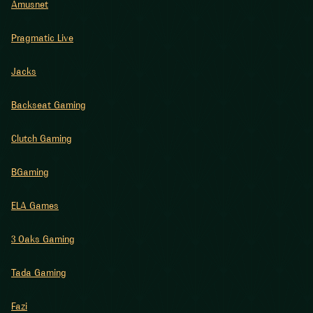
Amusnet
Pragmatic Live
Jacks
Backseat Gaming
Clutch Gaming
BGaming
ELA Games
3 Oaks Gaming
Tada Gaming
Fazi