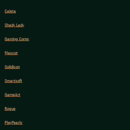
Caleta
Shady Lady
Gaming Corps
Mascot
Solidicon
Smartsoft
GameArt
Rogue
PlayPearls