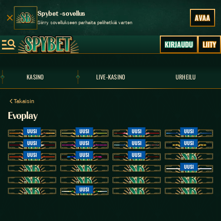
Spybet -sovellus
AVAA
Siirry sovellukseen parhaita pelihetkiä varten
KIRJAUDU
LIITY
KASINO
LIVE-KASINO
URHEILU
Takaisin
Evoplay
UUSI
UUSI
UUSI
UUSI
UUSI
UUSI
UUSI
UUSI
UUSI
UUSI
UUSI
UUSI
UUSI