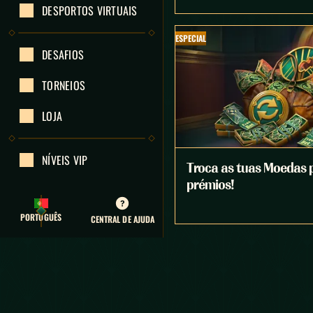
DESPORTOS VIRTUAIS
ESPECIAL
DESAFIOS
TORNEIOS
LOJA
NÍVEIS VIP
Troca as tuas Moedas 
prémios!
PORTUGUÊS
CENTRAL DE AJUDA