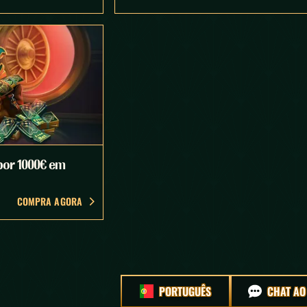
por 1000€ em
COMPRA AGORA
PORTUGUÊS
CHAT AO