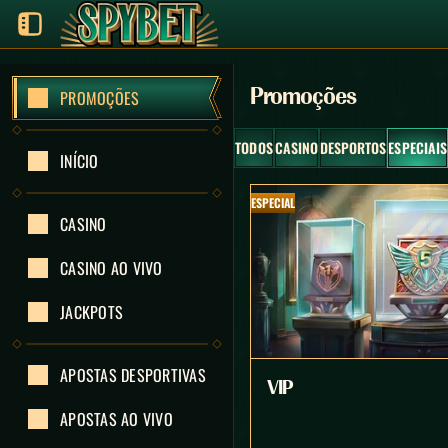
Promoções
PROMOÇÕES
TODOS
CASINO
DESPORTOS
ESPECIAIS
INÍCIO
ESPECIAL
CASINO
CASINO AO VIVO
JACKPOTS
APOSTAS DESPORTIVAS
VIP
APOSTAS AO VIVO