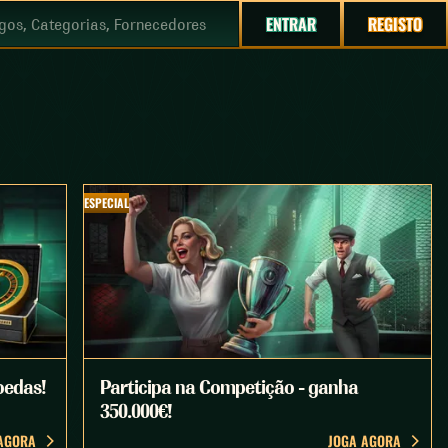
ENTRAR
REGISTO
gos, Categorias, Fornecedores
ESPECIAL
oedas!
Participa na Competição - ganha
350.000€!
AGORA
JOGA AGORA