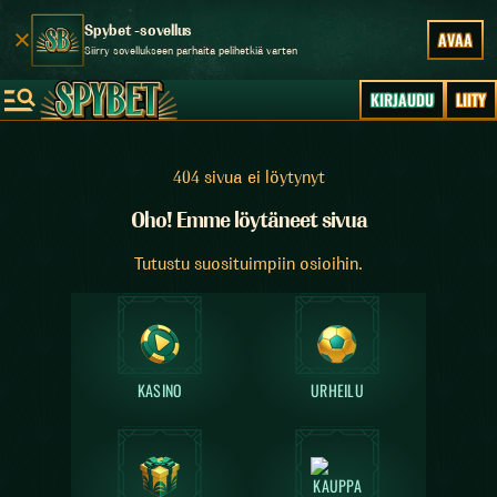
Spybet -sovellus
AVAA
Siirry sovellukseen parhaita pelihetkiä varten
KIRJAUDU
LIITY
404 sivua ei löytynyt
Oho! Emme löytäneet sivua
Tutustu suosituimpiin osioihin.
KASINO
URHEILU